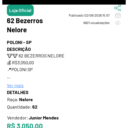
Loja Oficial
Publicado 02/06/2026 15:57
62 Bezerros
6821 visualizações
Nelore
POLONI - SP
DESCRIÇÃO
🐮🐮 62 BEZERROS NELORE
💰 R$3.050,00
📍POLONI SP
Ver mais
⚠️ COMISSÃO DO COMPRADOR: 1% SOBRE O VALOR DA
DETALHES
NEGOCIAÇÃO
Raça:
Nelore
Quantidade:
62
Vendedor:
Junior Mendes
R$ 3.050,00