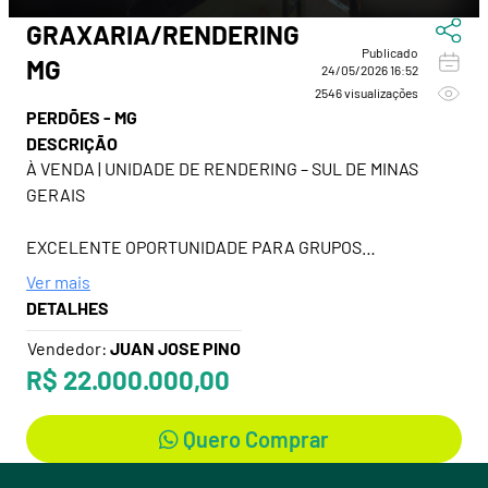
GRAXARIA/RENDERING
Publicado
MG
24/05/2026 16:52
2546 visualizações
PERDÕES - MG
DESCRIÇÃO
À VENDA | UNIDADE DE RENDERING – SUL DE MINAS
GERAIS
EXCELENTE OPORTUNIDADE PARA GRUPOS
AGROINDUSTRIAIS, FRIGORÍFICOS, EMPRESAS DE
Ver mais
PROTEÍNA ANIMAL, BIODIESEL, PET FOOD E ECONOMIA
DETALHES
CIRCULAR.
Vendedor:
JUAN JOSE PINO
R$ 22.000.000,00
PLANTA INDUSTRIAL OPERACIONAL
ESTRATEGICAMENTE LOCALIZADA ÀS MARGENS DA
RODOVIA FERNÃO DIAS, EM IMPORTANTE EIXO LOGÍSTICO
Quero Comprar
DO SUDESTE.