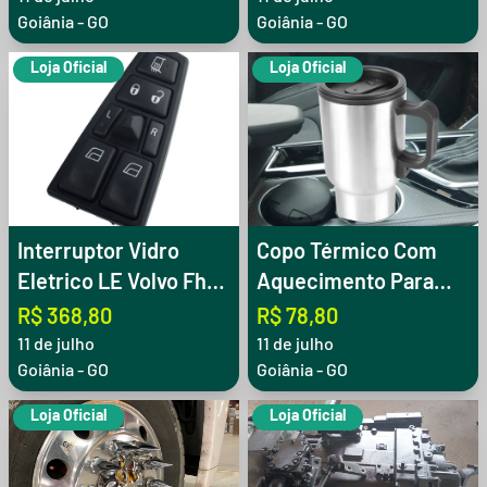
Goiânia - GO
Goiânia - GO
Loja Oficial
Loja Oficial
Interruptor Vidro
Copo Térmico Com
Eletrico LE Volvo Fh12
Aquecimento Para
Fm12 Nh12 Fh16 Fm9
Caminhão 12V 450ml
R$ 368,80
R$ 78,80
11 de julho
11 de julho
Goiânia - GO
Goiânia - GO
Loja Oficial
Loja Oficial