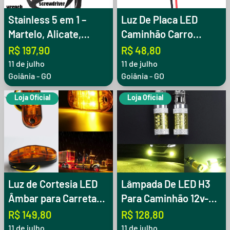
Stainless 5 em 1 –
Luz De Placa LED
Martelo, Alicate,
Caminhão Carro
Chave de Fenda,
Carreta Lanterna 6
R$ 197,90
R$ 48,80
Chave Philips e
Leds
11 de julho
11 de julho
Alicate
Goiânia - GO
Goiânia - GO
Loja Oficial
Loja Oficial
Luz de Cortesia LED
Lâmpada De LED H3
Âmbar para Carreta
Para Caminhão 12v-
Rodoviária – 12V/24V
24V
R$ 149,80
R$ 128,80
11 de julho
11 de julho