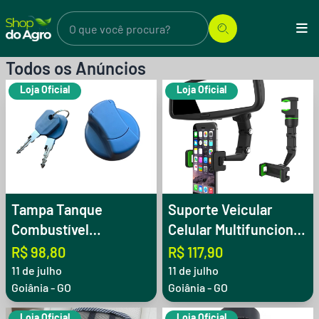
Todos os Anúncios
Loja Oficial
Loja Oficial
Tampa Tanque
Suporte Veicular
Combustível
Celular Multifuncional
Caminhão Com Chave
e Universal 360°
R$ 98,80
R$ 117,90
11 de julho
11 de julho
Goiânia - GO
Goiânia - GO
Loja Oficial
Loja Oficial