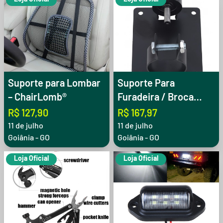
Suporte para Lombar
Suporte Para
– ChairLomb®
Furadeira / Broca
Bancada
R$ 127,90
R$ 167,97
11 de julho
11 de julho
Goiânia - GO
Goiânia - GO
Loja Oficial
Loja Oficial