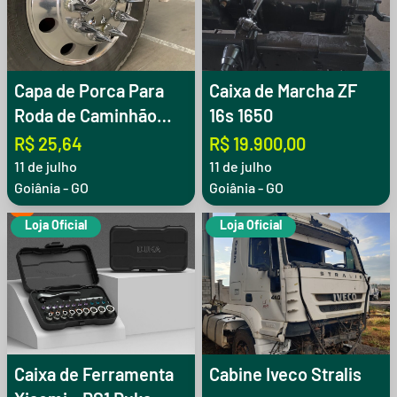
Capa de Porca Para
Caixa de Marcha ZF
Roda de Caminhão
16s 1650
Americana Kit Com 20
R$ 25,64
R$ 19.900,00
Peças
11 de julho
11 de julho
Goiânia - GO
Goiânia - GO
Loja Oficial
Loja Oficial
Caixa de Ferramenta
Cabine Iveco Stralis